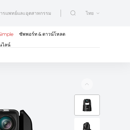
ารแพทย์และอุตสาหกรรม
ไทย
ซัพพอร์ท & ดาวน์โหลด
นไลน์