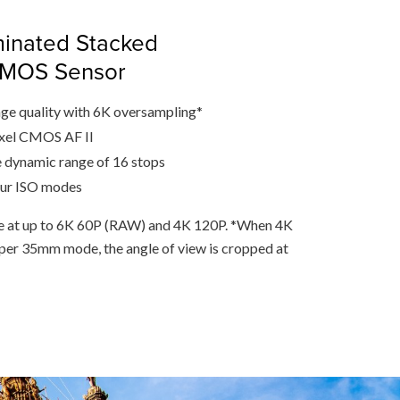
minated Stacked
CMOS Sensor
ge quality with 6K oversampling*
ixel CMOS AF II
 dynamic range of 16 stops
our ISO modes
le at up to 6K 60P (RAW) and 4K 120P. *When 4K
uper 35mm mode, the angle of view is cropped at