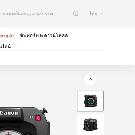
ารแพทย์และอุตสาหกรรม
ไทย
ซัพพอร์ท & ดาวน์โหลด
นไลน์