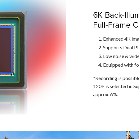
6K Back-Illu
Full-Frame 
Enhanced 4K ima
Supports Dual P
Low noise & wide
Equipped with f
*Recording is possib
120P is selected in S
approx. 6%.