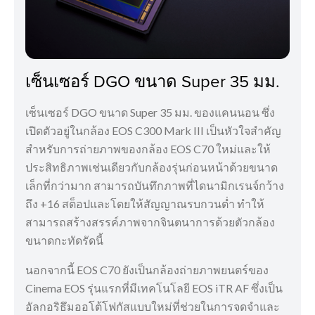
เซ็นเซอร์ DGO ขนาด Super 35 มม.
เซ็นเซอร์ DGO ขนาด Super 35 มม. ของแคนนอน ซึ่ง
เปิดตัวอยู่ในกล้อง EOS C300 Mark III เป็นหัวใจสำคัญ
สำหรับการถ่ายภาพของกล้อง EOS C70 ใหม่และให้
ประสิทธิภาพเช่นเดียวกับกล้องรุ่นก่อนหน้าด้วยขนาด
เล็กที่กว่ามาก สามารถบันทึกภาพที่ไดนามิกเรนจ์กว้าง
ถึง +16 สต็อปและโดยให้สัญญาณรบกวนต่ำ ทำให้
สามารถสร้างสรรค์ภาพจากจินตนาการด้วยตัวกล้อง
ขนาดกะทัดรัดนี้
นอกจากนี้ EOS C70 ยังเป็นกล้องถ่ายภาพยนตร์ของ
Cinema EOS รุ่นแรกที่มีเทคโนโลยี EOS iTR AF ซึ่งเป็น
อัลกอริธึมออโต้โฟกัสแบบใหม่ที่ช่วยในการจดจำและ