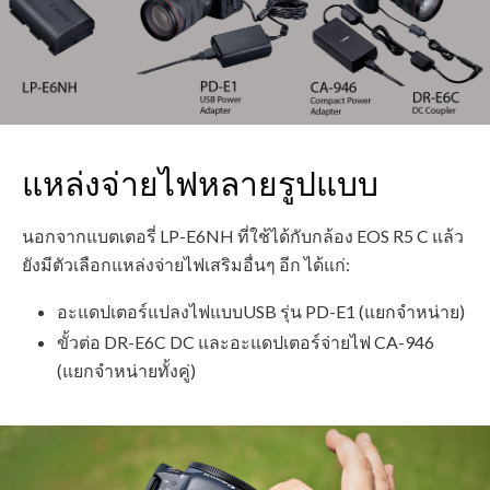
แหล่งจ่ายไฟหลายรูปแบบ
นอกจากแบตเตอรี่ LP-E6NH ที่ใช้ได้กับกล้อง EOS R5 C แล้ว
ยังมีตัวเลือกแหล่งจ่ายไฟเสริมอื่นๆ อีก ได้แก่:
อะแดปเตอร์แปลงไฟแบบUSB รุ่น PD-E1 (แยกจำหน่าย)
ขั้วต่อ DR-E6C DC และอะแดปเตอร์จ่ายไฟ CA-946
(แยกจำหน่ายทั้งคู่)