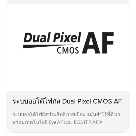
ระบบออโต้โฟกัส Dual Pixel CMOS AF
ระบบออโต้โฟกัสประสิทธิภาพเยี่ยม แม่นยำไร้ที่ติ มา
พร้อมเทคโนโลยี Eye AF และ EOS iTR AF X