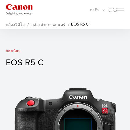
ธุรกิจ
EOS R5 C
กล้องวิดีโอ
กล้องถ่ายภาพยนตร์
EOS R5 C
ยอดนิยม
EOS R5 C