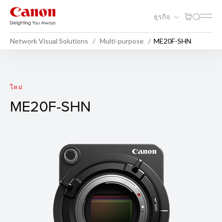
ธุรกิจ
Network Visual Solutions
Multi-purpose
ME20F-SHN
ME20F-SHN
ใหม่
ME20F-SHN