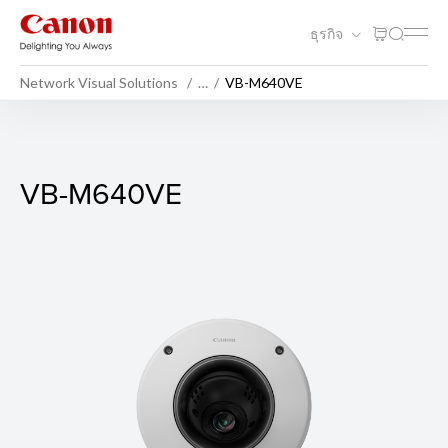
ธุรกิจ
Network Visual Solutions
…
VB-M640VE
VB-M640VE
VB-M640VE