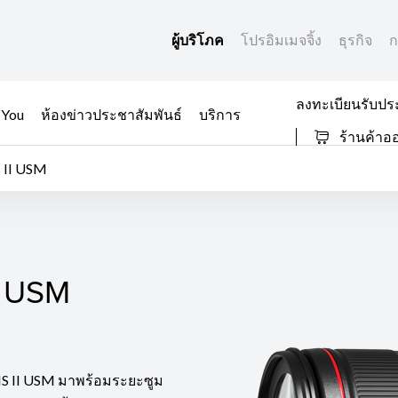
ผู้บริโภค
โปรอิมเมจจิ้ง
ธุรกิจ
ก
ลงทะเบียนรับปร
 You
ห้องข่าวประชาสัมพันธ์
บริการ
ร้านค้าอ
 II USM
I USM
I USM
S II USM มาพร้อมระยะซูม