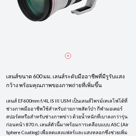
เลนส์ขนาด 600 มม. เลนส์ระดับมืออาชีพที่มีรูรับแสง
กว้าง พร้อมคุณภาพของภาพถ่ายที่เพิ่มขึ้น
เลนส์ EF600mm f/4L IS III USM เป็นเลนส์ไพรม์เทเลโฟโต้ที่
ช่างภาพมืออาชีพใช้สำหรับถ่ายภาพสัตว์ป่า กีฬามอเตอร์
สปอร์ตหรือสำหรับช่างภาพข่าว ด้วยน้ำหนักที่เบาลงกว่ารุ่น
ก่อนหน้า 870 ก. เลนส์ตัวนี้มาพร้อมการเคลือบแบบ ASC (Air
Sphere Coating) เพื่อลดแสงแฟลร์และแสงหลอกซึ่งช่วยเพิ่ม