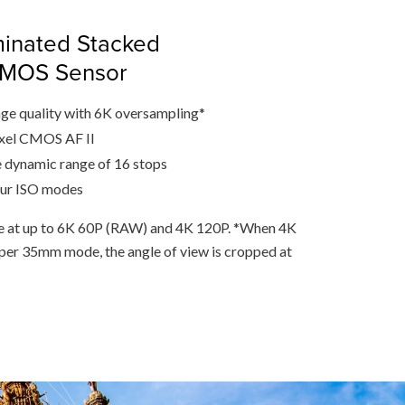
minated Stacked
CMOS Sensor
ge quality with 6K oversampling*
ixel CMOS AF II
 dynamic range of 16 stops
our ISO modes
le at up to 6K 60P (RAW) and 4K 120P. *When 4K
uper 35mm mode, the angle of view is cropped at