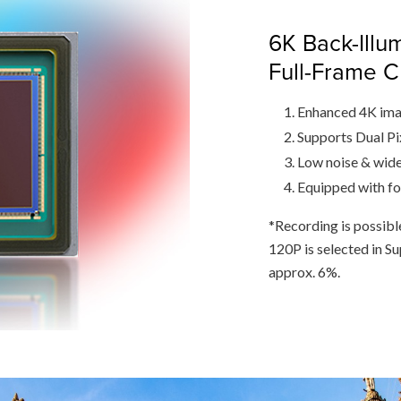
6K Back-Illu
Full-Frame 
Enhanced 4K ima
Supports Dual P
Low noise & wide
Equipped with f
*Recording is possib
120P is selected in S
approx. 6%.