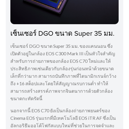
เซ็นเซอร์ DGO ขนาด Super 35 มม.
เซ็นเซอร์ DGO ขนาด Super 35 มม. ของแคนนอน ซึ่ง
เปิดตัวอยู่ในกล้อง EOS C300 Mark III เป็นหัวใจสำคัญ
สำหรับการถ่ายภาพของกล้อง EOS C70 ใหม่และให้
ประสิทธิภาพเช่นเดียวกับกล้องรุ่นก่อนหน้าด้วยขนาด
เล็กที่กว่ามาก สามารถบันทึกภาพที่ไดนามิกเรนจ์กว้าง
ถึง +16 สต็อปและโดยให้สัญญาณรบกวนต่ำ ทำให้
สามารถสร้างสรรค์ภาพจากจินตนาการด้วยตัวกล้อง
ขนาดกะทัดรัดนี้
นอกจากนี้ EOS C70 ยังเป็นกล้องถ่ายภาพยนตร์ของ
Cinema EOS รุ่นแรกที่มีเทคโนโลยี EOS iTR AF ซึ่งเป็น
อัลกอริธึมออโต้โฟกัสแบบใหม่ที่ช่วยในการจดจำและ