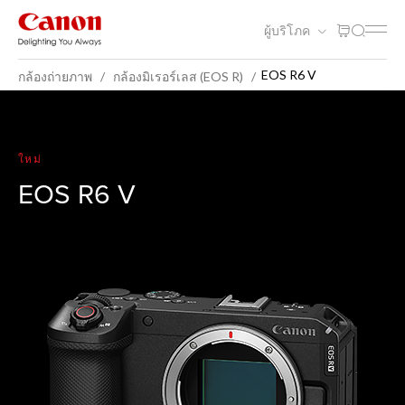
ผู้บริโภค
EOS R6 V
กล้องถ่ายภาพ
กล้องมิเรอร์เลส (EOS R)
EOS R6 V
ใหม่
EOS R6 V