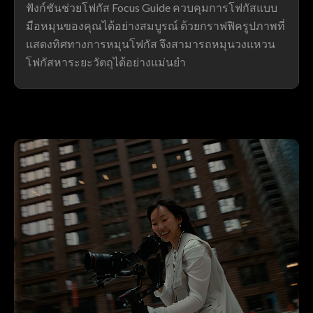
ฟังก์ชันช่วยโฟกัส Focus Guide ควบคุมการโฟกัสแบบ
มือหมุนของคุณได้อย่างสมบูรณ์ ด้วยกราฟฟิครูปภาพที่
แสดงทิศทางการหมุนโฟกัส จึงสามารถหมุนวงแหวน
โฟกัสหาระยะวัตถุได้อย่างแม่นยำ