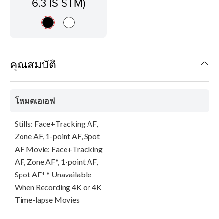
6.3 IS STM)
คุณสมบัติ
โหมดเอเอฟ
Stills: Face+Tracking AF,
Zone AF, 1-point AF, Spot
AF Movie: Face+Tracking
AF, Zone AF*, 1-point AF,
Spot AF* * Unavailable
When Recording 4K or 4K
Time-lapse Movies