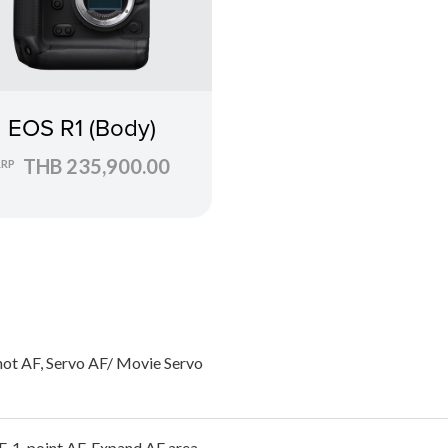
EOS R1 (Body)
THB 235,900.00
RRP
ot AF, Servo AF/ Movie Servo
F, 1-point AF, Expand AF area