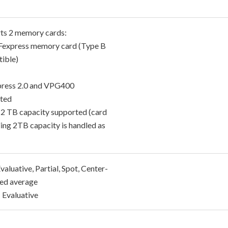
ts 2 memory cards:
Fexpress memory card (Type B
ible)
ress 2.0 and VPG400
ted
 2 TB capacity supported (card
ing 2TB capacity is handled as
 Evaluative, Partial, Spot, Center-
ed average
 Evaluative