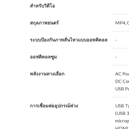
สำหรับวิดีโอ
สกุลภาพยนตร์
MP4,
ระบบป้องกันภาพสั่นไหวแบบออพติคอล
-
ออฟติคอลซูม
-
พลังงานทางเลือก
AC Pow
DC Cou
USB Po
การเชื่อมต่ออุปกรณ์พ่วง
USB Ty
(USB 3.
microp
HDMI m