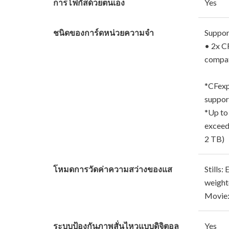
การโฟกัสด้วยตนเอง
Yes
ชนิดของการ์ดหน่วยความจำ
Suppor
• 2x C
compat
*CFexp
suppor
*Up to
exceed
2 TB)
โหมดการวัดค่าความสว่างของแส
Stills:
weight
Movie:
ระบบป้องกันภาพสั่นไหวแบบดิจิตอล
Yes