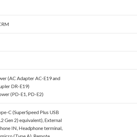
 CRM
er (AC Adapter AC-E19 and
pler DR-E19)
wer (PD-E1, PD-E2)
pe-C (SuperSpeed Plus USB
2 Gen 2) equivalent), External
hone IN, Headphone terminal,
icro (Type A), Remote