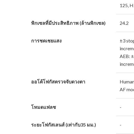
125, H
พิกเซลที่มีประสิทธิภาพ (ล้านพิกเซล)
24.2
การชดเชยแสง
±3 sto
increm
AEB: ±
increm
ออโต้โฟกัสตรวจจับดวงตา
Human 
AF mo
โหมดแฟลช
-
ระยะโฟกัสเลนส์ (เท่ากับ35 มม.)
-