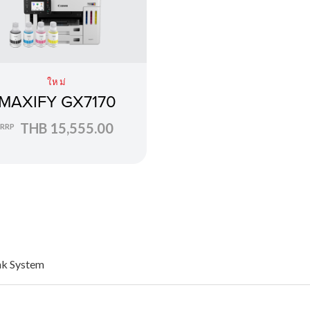
ใหม่
MAXIFY GX7170
THB 15,555.00
RRP
nk System