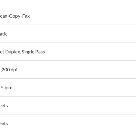
Scan-Copy-Fax
atic
et Duplex, Single Pass
1,200 dpi
.5 ipm
eets
eets