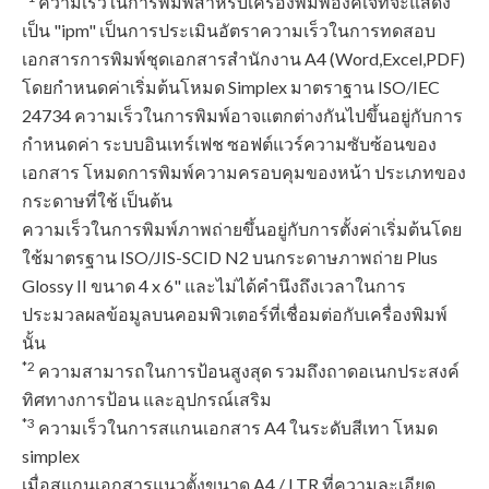
ความเร็วในการพิมพ์สำหรับเครื่องพิมพ์อิงค์เจ็ทจะแสดง
เป็น "ipm" เป็นการประเมินอัตราความเร็วในการทดสอบ
เอกสารการพิมพ์ชุดเอกสารสำนักงาน A4 (Word,Excel,PDF)
โดยกำหนดค่าเริ่มต้นโหมด Simplex มาตราฐาน ISO/IEC
24734 ความเร็วในการพิมพ์อาจแตกต่างกันไปขึ้นอยู่กับการ
กำหนดค่า ระบบอินเทร์เฟช ซอฟต์แวร์ความซับซ้อนของ
เอกสาร โหมดการพิมพ์ความครอบคุมของหน้า ประเภทของ
กระดาษที่ใช้ เป็นต้น
ความเร็วในการพิมพ์ภาพถ่ายขึ้นอยู่กับการตั้งค่าเริ่มต้นโดย
ใช้มาตรฐาน ISO/JIS-SCID N2 บนกระดาษภาพถ่าย Plus
Glossy II ขนาด 4 x 6" และไม่ได้คํานึงถึงเวลาในการ
ประมวลผลข้อมูลบนคอมพิวเตอร์ที่เชื่อมต่อกับเครื่องพิมพ์
นั้น
*2
ความสามารถในการป้อนสูงสุด รวมถึงถาดอเนกประสงค์
ทิศทางการป้อน และอุปกรณ์เสริม
*3
ความเร็วในการสแกนเอกสาร A4 ในระดับสีเทา โหมด
simplex
เมื่อสแกนเอกสารแนวตั้งขนาด A4 / LTR ที่ความละเอียด