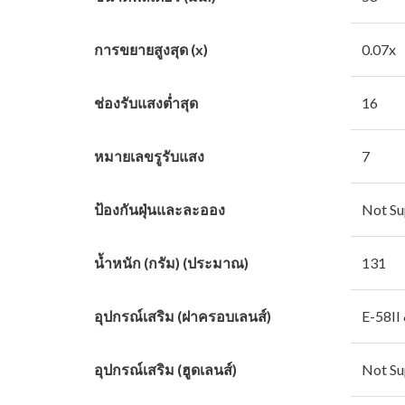
การขยายสูงสุด (x)
0.07x
ช่องรับแสงต่ำสุด
16
หมายเลขรูรับแสง
7
ป้องกันฝุ่นและละออง
Not Su
น้ำหนัก (กรัม) (ประมาณ)
131
อุปกรณ์เสริม (ฝาครอบเลนส์)
E-58II
อุปกรณ์เสริม (ฮูดเลนส์)
Not Su