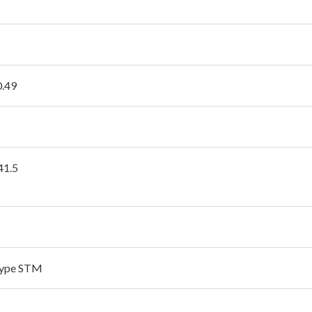
0.49
41.5
type STM