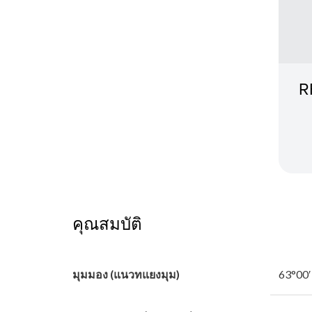
R
คุณสมบัติ
มุมมอง (แนวทแยงมุม)
63°00′