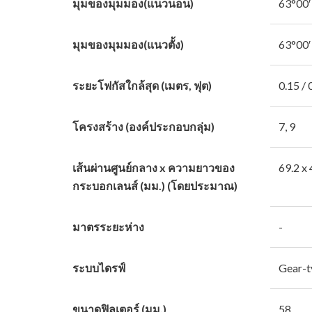
มุมของมุมมอง(แนวนอน)
63°00′
มุมของมุมมอง(แนวตั้ง)
63°00′
ระยะโฟกัสใกล้สุด (เมตร, ฟุต)
0.15 / 
โครงสร้าง (องค์ประกอบกลุ่ม)
7, 9
เส้นผ่านศูนย์กลาง x ความยาวของ
69.2 x 
กระบอกเลนส์ (มม.) (โดยประมาณ)
มาตรระยะห่าง
-
ระบบไดรฟ์
Gear-
ขนาดฟิลเตอร์ (มม.)
58