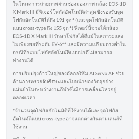
ในโหมดการถ่ายภาพผ่านช่องมองภาพ กล้อง EOS-1D
X Mark III มีฟีเจอร์โฟกัสอัตโนมัติล่าสุด ซึ่งรองรับจุด
โฟกัสอัตโนมัติได้ถึง 191 จุด * (และจุดโฟกัสอัตโนมัติ
แบบ cross-type ถึง 155 จุด *) ฟีเจอร์นี้ช่วยให้กล้อง
EOS-1D X Mark III รักษาโฟกัสได้ดีแม้ในสภาวะแสง
ไม่เพียงพอที่ระดับ EV-6** และมีความเปรียบต่างต่ำใน
กรณีที่ระบบโฟกัสอัตโนมัติแบบปกติไม่สามารถ
ทำงานได้
การปรับปรุงก้าวใหญ่ของอัลกอริธึม AI Servo AF ช่วย
ด้านการตรวจจับศีรษะและใบหน้าของวัตถุอย่าง
แม่นยำในระหว่างงานกีฬาซึ่งมีการเคลื่อนไหวอยู่
ตลอดเวลา
*จำนวนจุดโฟกัสอัตโนมัติที่ใช้งานได้และจุดโฟกัส
อัตโนมัติแบบ cross-type อาจแตกต่างกันตามเลนส์ที่
ใช้งาน