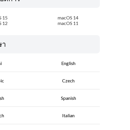
 15
macOS 14
 12
macOS 11
ษา
i
English
ic
Czech
sh
Spanish
ch
Italian