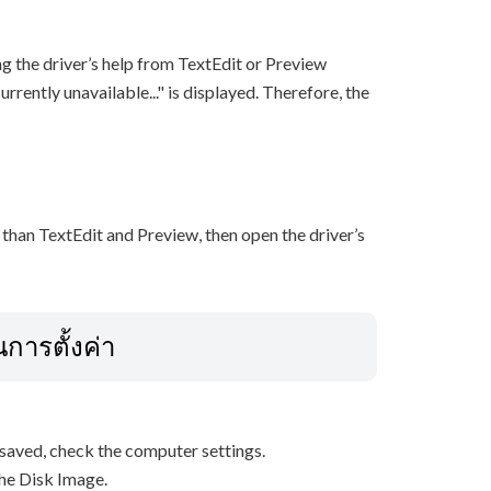
ng the driver’s help from TextEdit or Preview
rrently unavailable..." is displayed. Therefore, the
 than TextEdit and Preview, then open the driver’s
ารตั้งค่า
s saved, check the computer settings.
the Disk Image.