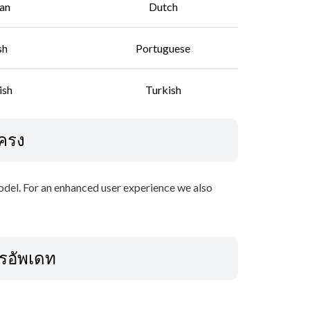
an
Dutch
sh
Portuguese
ish
Turkish
โครง
model. For an enhanced user experience we also
ารอัพเดท