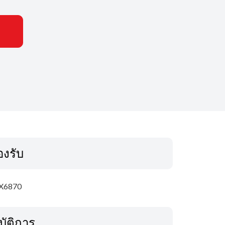
รองรับ
X6870
บัติการ