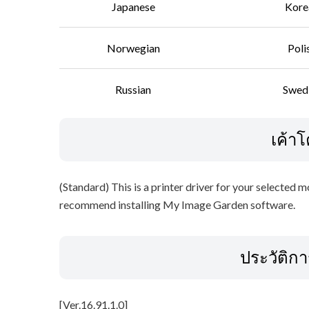
Japanese
Kore
Norwegian
Poli
Russian
Swed
เค้า
(Standard) This is a printer driver for your selected 
recommend installing My Image Garden software.
ประวัติก
[Ver.16.91.1.0]