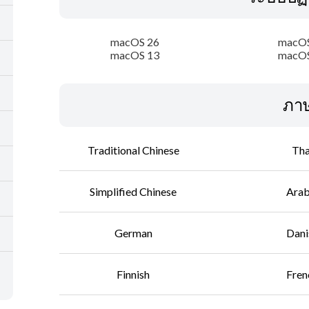
macOS 26
macOS
macOS 13
macOS
ภา
Traditional Chinese
Tha
Simplified Chinese
Arab
German
Dani
Finnish
Fren