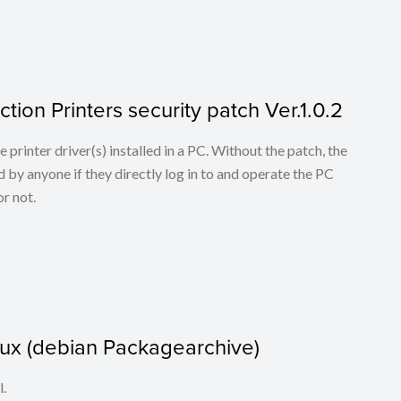
tion Printers security patch Ver.1.0.2
he printer driver(s) installed in a PC. Without the patch, the
 by anyone if they directly log in to and operate the PC
r not.
nux (debian Packagearchive)
l.