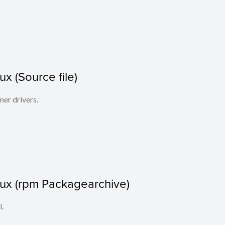
x (Source file)
ner drivers.
nux (rpm Packagearchive)
l.