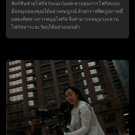
ฟังก์ชันช่วยโฟกัส Focus Guide ควบคุมการโฟกัสแบบ
มือหมุนของคุณได้อย่างสมบูรณ์ ด้วยกราฟฟิครูปภาพที่
แสดงทิศทางการหมุนโฟกัส จึงสามารถหมุนวงแหวน
โฟกัสหาระยะวัตถุได้อย่างแม่นยำ