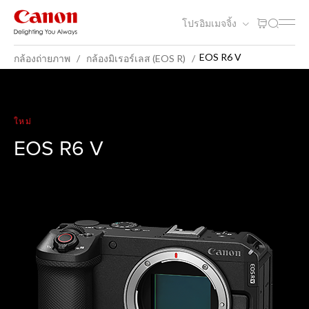
โปรอิมเมจจิ้ง
EOS R6 V
กล้องถ่ายภาพ
กล้องมิเรอร์เลส (EOS R)
EOS R6 V
ใหม่
EOS R6 V