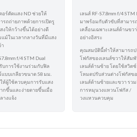
เตอร์ตัดแสง ND ช่วยให้
เลนส์ RF-S7.8mm f/4 STM 
ารถถ่ายภาพด้วยการเปิดรู
มาพร้อมกับตัวขับที่สามาร
สงให้กว้างขึ้นได้อย่างดี
เคลื่อนเฉพาะเลนส์ด้านขวา
ยมแม้ในเวลากลางวันที่มีแสง
อย่างอิสระ
จ้า
คุณสมบัตินี้ทำให้สามารถป
S7.8mm f/4 STM Dual
โฟกัสของเลนส์ขวาให้สัมพั
รับการใช้งานร่วมกับฟิล
เลนส์ด้านซ้าย โดยใช้สวิตช์
ร์แบบเกลียวขนาด 58 มม.
โหมดปรับส่วนต่างโฟกัสข
ให้ผู้ใช้ควบคุมการรับแสง
เลนส์ด้านซ้ายและขวา รวม
ากขึ้นและง่ายดายขึ้นเมื่อ
การหมุนวงแหวนโฟกัส /
กลางแจ้ง
วงแหวนควบคุม