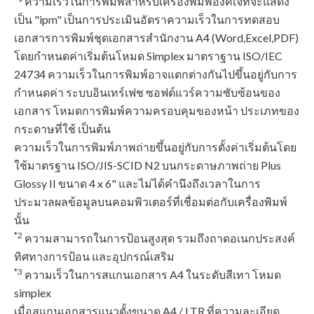
ความเร็วในการพิมพ์สำหรับเครื่องพิมพ์อิงค์เจ็ทจะแสดง
เป็น "ipm" เป็นการประเมินอัตราความเร็วในการทดสอบ
เอกสารการพิมพ์ชุดเอกสารสำนักงาน A4 (Word,Excel,PDF)
โดยกำหนดค่าเริ่มต้นโหมด Simplex มาตราฐาน ISO/IEC
24734 ความเร็วในการพิมพ์อาจแตกต่างกันไปขึ้นอยู่กับการ
กำหนดค่า ระบบอินเทร์เฟช ซอฟต์แวร์ความซับซ้อนของ
เอกสาร โหมดการพิมพ์ความครอบคุมของหน้า ประเภทของ
กระดาษที่ใช้ เป็นต้น
ความเร็วในการพิมพ์ภาพถ่ายขึ้นอยู่กับการตั้งค่าเริ่มต้นโดย
ใช้มาตรฐาน ISO/JIS-SCID N2 บนกระดาษภาพถ่าย Plus
Glossy II ขนาด 4 x 6" และไม่ได้คํานึงถึงเวลาในการ
ประมวลผลข้อมูลบนคอมพิวเตอร์ที่เชื่อมต่อกับเครื่องพิมพ์
นั้น
*2
ความสามารถในการป้อนสูงสุด รวมถึงถาดอเนกประสงค์
ทิศทางการป้อน และอุปกรณ์เสริม
*3
ความเร็วในการสแกนเอกสาร A4 ในระดับสีเทา โหมด
simplex
เมื่อสแกนเอกสารแนวตั้งขนาด A4 / LTR ที่ความละเอียด