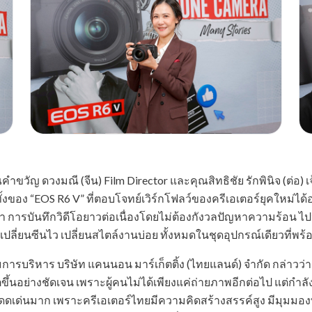
ขวัญ ดวงมณี (จีน) Film Director และคุณสิทธิชัย รักพินิจ (ต่
อง “EOS R6 V” ที่ตอบโจทย์เวิร์กโฟลว์ของครีเอเตอร์ยุคใหม่ได้อ
ซ้ำ การบันทึกวิดีโอยาวต่อเนื่องโดยไม่ต้องกังวลปัญหาความร้อ
ี่ยนซีนไว เปลี่ยนสไตล์งานบ่อย ทั้งหมดในชุดอุปกรณ์เดียวที่พร้
บริหาร บริษัท แคนนอน มาร์เก็ตติ้ง (ไทยแลนด์) จำกัด กล่าวว่
ึ้นอย่างชัดเจน เพราะผู้คนไม่ได้เพียงแค่ถ่ายภาพอีกต่อไป แต่กำล
ที่โดดเด่นมาก เพราะครีเอเตอร์ไทยมีความคิดสร้างสรรค์สูง มีมุมมอง