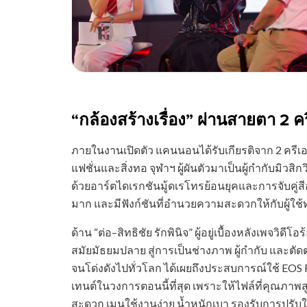
“กล้องสร้างเรื่อง” ผ่านสายตา 2 
ภายในงานเปิดตัว แคนนอนได้รับเกียรติจาก 2 ครี
แฟชั่นและสิ่งทอ จุฬาฯ ผู้ผันตัวมาเป็นผู้กำกับมิวสิก
ด้วยอาร์ตไดเรกชันมู้ดเรโทรย้อนยุคและการจับคู่
มาก และมีฟังก์ชันที่อำนวยความสะดวกให้กับผู้ใช้ท
ด้าน “ต่อ–สิทธิชัย รักพินิจ” ผู้อยู่เบื้องหลังเพจว
สมัยมัธยมปลาย สู่การเป็นช่างภาพ ผู้กำกับ และต
จนโด่งดังไปทั่วโลก ได้เผยถึงประสบการณ์ใช้ EOS R
เทนต์ในวงการตอนนี้ที่สุด เพราะให้ไฟล์ที่คุณภา
สะดวก เมนูใช้งานง่าย น้ำหนักเบา รองรับการปร