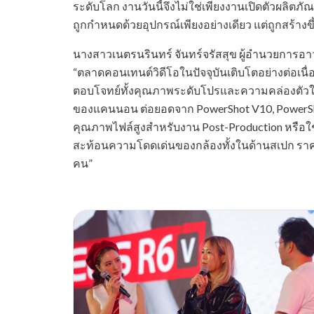
ระดับโลก งานวันนี้จึงไม่ใช่เพียงงานเปิดตัวผลิ
ถูกกำหนดด้วยอุปกรณ์เพียงอย่างเดียว แต่ถูกสร้างข
นางสาวเนตรนรินทร์ จันทร์จรัสสุข ผู้อำนวยการอาวุโ
“ตลาดคอนเทนต์วิดีโอในปัจจุบันเติบโตอย่างต่อเนื
ตอบโจทย์ทั้งคุณภาพระดับโปรและความคล่องตัวในกา
ของแคนนอน ต่อยอดจาก PowerShot V10, PowerSho
คุณภาพไฟล์สูงสำหรับงาน Post-Production หรือใช้เป
สะท้อนความโดดเด่นของกล้องทั้งในด้านสเปก ราค
คน”