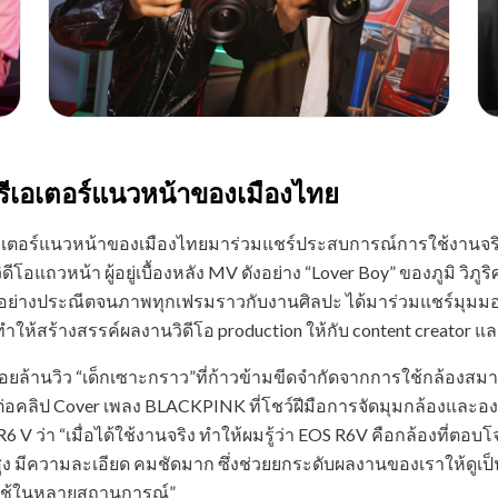
ครีเอเตอร์แนวหน้าของเมืองไทย
เอเตอร์แนวหน้าของเมืองไทยมาร่วมแชร์ประสบการณ์การใช้งานจริง
วิดีโอแถวหน้า ผู้อยู่เบื้องหลัง MV ดังอย่าง “Lover Boy” ของภูมิ วิภ
สีอย่างประณีตจนภาพทุกเฟรมราวกับงานศิลปะ ได้มาร่วมแชร์มุมมอง
ำให้สร้างสรรค์ผลงานวิดีโอ production ให้กับ content creator และ
ิดีโอร้อยล้านวิว “เด็กเซาะกราว”ที่ก้าวข้ามขีดจำกัดจากการใช้กล้องส
ัดต่อคลิป Cover เพลง BLACKPINK ที่โชว์ฝีมือการจัดมุมกล้องแล
6 V ว่า “เมื่อได้ใช้งานจริง ทำให้ผมรู้ว่า EOS R6V คือกล้องที่
พสูง มีความละเอียด คมชัดมาก ซึ่งช่วยยกระดับผลงานของเราให้ดูเ
ับใช้ในหลายสถานการณ์”