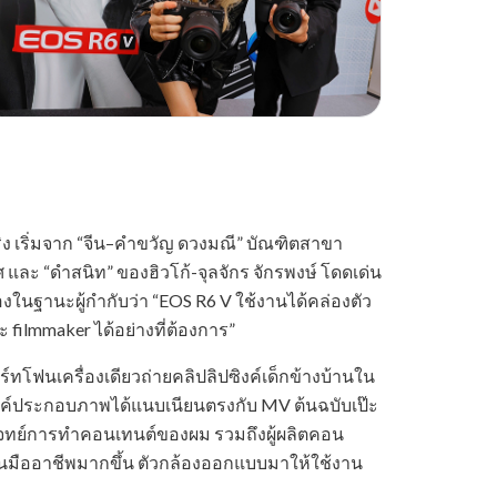
 เริ่มจาก “จีน–คำขวัญ ดวงมณี” บัณฑิตสาขา
ูริศ และ “ดำสนิท” ของฮิวโก้-จุลจักร จักรพงษ์ โดดเด่น
ในฐานะผู้กำกับว่า “EOS R6 V ใช้งานได้คล่องตัว
 filmmaker ได้อย่างที่ต้องการ”
มาร์ทโฟนเครื่องเดียวถ่ายคลิปลิปซิงค์เด็กข้างบ้านใน
ะองค์ประกอบภาพได้แนบเนียนตรงกับ MV ต้นฉบับเป๊ะ
ตอบโจทย์การทำคอนเทนต์ของผม รวมถึงผู้ผลิตคอน
ป็นมืออาชีพมากขึ้น ตัวกล้องออกแบบมาให้ใช้งาน