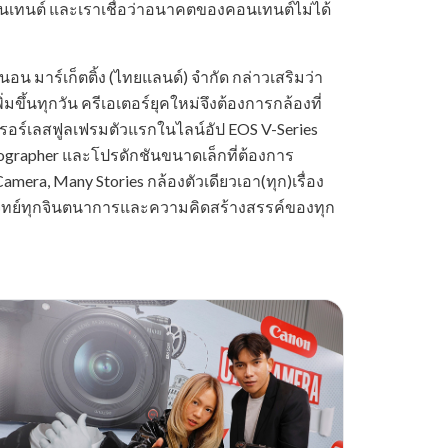
อนเทนต์ และเราเชื่อว่าอนาคตของคอนเทนต์ไม่ได้
อน มาร์เก็ตติ้ง (ไทยแลนด์) จำกัด กล่าวเสริมว่า
้นทุกวัน ครีเอเตอร์ยุคใหม่จึงต้องการกล้องที่
เรอร์เลสฟูลเฟรมตัวแรกในไลน์อัป EOS V-Series
grapher และโปรดักชันขนาดเล็กที่ต้องการ
mera, Many Stories กล้องตัวเดียวเอา(ทุก)เรื่อง
จทย์ทุกจินตนาการและความคิดสร้างสรรค์ของทุก