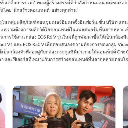
ตภัณฑ์ แต่คือการรวมตัวของผู้สร้างสรรค์ที่กำลังกำหนดอนาคตของค
ึ้นโดย 'นักสร้างคอนเทนต์' อย่างทุกท่าน”
ส กลุ่มผลิตภัณฑ์คอนซูมเมอร์อิมเมจจิ้งอินฟอร์เมชั่น บริษัท แคนน
่อง ความต้องการผลิตวิดีโอคอนเทนต์ในแพลตฟอร์มที่หลากหลายเพิ่มขึ
รใช้งาน กล้อง EOS R6 V รุ่นใหม่นี้ถูกพัฒนาขึ้นให้เป็นกล้องมิ
t V1 และ EOS R50 V เพื่อตอบสนองความต้องการของกลุ่ม Video
็นกล้องตัวที่สองคู่กับกล้องตระกูลซินีม่า ภายใต้คอนเซ็ปต์ One Ca
า และฟีเจอร์สที่เหมาะกับการสร้างคอนเทนต์ที่หลากหลาย ตอบโ