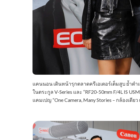
แคนนอน เดินหน้ารุกตลาดครีเอเตอร์เต็มสูบ ย้ำตำแหน
ในตระกูล V-Series และ “RF20-50mm F/4L IS USM
แคมเปญ “One Camera, Many Stories – กล้องเดียว เ