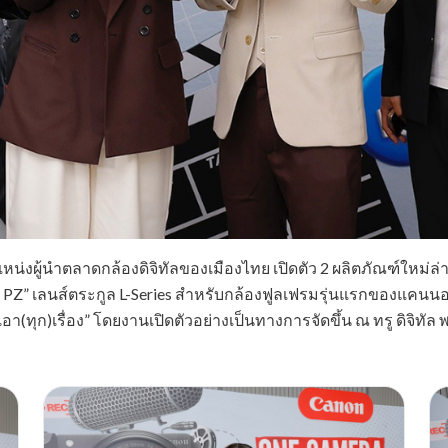
่งผู้นำตลาดกล้องดิจิทัลของเมืองไทย เปิดตัว 2 ผลิตภัณฑ์ใหม่ล่าสุ
 PZ” เลนส์ตระกูล L-Series สำหรับกล้องฟูลเฟรมรุ่นแรกของแคนน
อา(ทุก)เรื่อง” โดยงานเปิดตัวอย่างเป็นทางการจัดขึ้น ณ ทรู ดิจิท