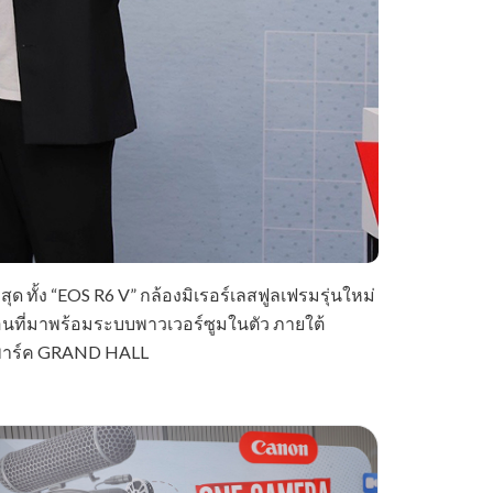
ด ทั้ง “EOS R6 V” กล้องมิเรอร์เลสฟูลเฟรมรุ่นใหม่
อนที่มาพร้อมระบบพาวเวอร์ซูมในตัว ภายใต้
ัล พาร์ค GRAND HALL