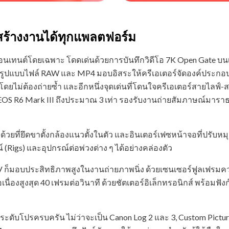
สร้างงานได้ทุกแพลตฟอร์ม
คอนเทนต์โดยเฉพาะ โดดเด่นด้วยการบันทึกวิดีโอ 7K Open Gate บ
งในรูปแบบไฟล์ RAW และ MP4 มอบอิสระให้ครีเอเตอร์จัดองค์ประ
วโดยไม่ต้องถ่ายซ้ำ และอีกหนึ่งจุดเด่นที่โดนใจครีเอเตอร์สายไ
ุ่น EOS R6 Mark III ถึงประมาณ 3 เท่า รองรับงานถ่ายสัมภาษณ์มา
ด้วยที่ยึดขาตั้งกล้องแนวตั้งในตัว และอินเตอร์เฟซหน้าจอที่ปรับห
 (Rigs) และอุปกรณ์ต่อพ่วงต่าง ๆ ได้อย่างคล่องตัว
 V ก็มอบประสิทธิภาพสูงในงานถ่ายภาพนิ่ง ด้วยเซนเซอร์ฟูลเฟรมคว
ื่องสูงสุด 40 เฟรมต่อวินาที ด้วยชัตเตอร์อิเล็กทรอนิกส์ พร้อมฟั
ระดับโปรครบครัน ไม่ว่าจะเป็น Canon Log 2 และ 3, Custom Pic