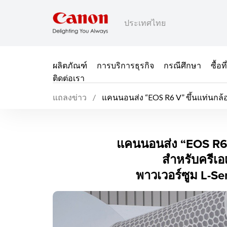
ประเทศไทย
ผลิตภัณฑ์
การบริการธุรกิจ
กรณีศึกษา
ซื้อ
ติดต่อเรา
แถลงข่าว
แคนนอนส่ง “EOS R6 V” ขึ้นแท่นกล้องส
แคนนอนส่ง “EOS R6 V” ข
แคนนอนส่ง “EOS R6 V”
สำหรับครีเอ
พาวเวอร์ซูม L-S