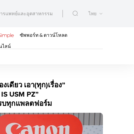
ารแพทย์และอุตสาหกรรม
ไทย
ซัพพอร์ท & ดาวน์โหลด
นไลน์
 ชูคอนเซ็ปต์ “กล้องเดี
เดียว เอา(ทุก)เรื่อง”
L IS USM PZ”
ครบทุกแพลตฟอร์ม