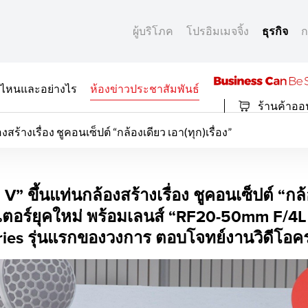
ผู้บริโภค
โปรอิมเมจจิ้ง
ธุรกิจ
ก
ที่ไหนและอย่างไร
ห้องข่าวประชาสัมพันธ์
ร้านค้าออ
ร้างเรื่อง ชูคอนเซ็ปต์ “กล้องเดียว เอา(ทุก)เรื่อง”
ึ้นแท่นกล้องสร้างเรื่อง
 ขึ้นแท่นกล้องสร้างเรื่อง ชูคอนเซ็ปต์ “กล้อง
เตอร์ยุคใหม่ พร้อมเลนส์ “RF20-50mm F/4
eries รุ่นแรกของวงการ ตอบโจทย์งานวิดีโอ