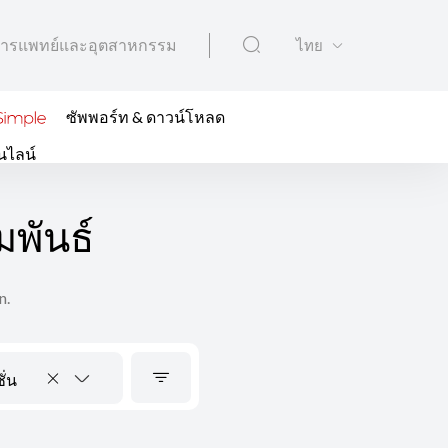
ารแพทย์และอุตสาหกรรม
ไทย
ซัพพอร์ท & ดาวน์โหลด
นไลน์
พันธ์
n.
ั่น