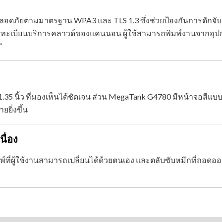
วามปลอดภัยตามมาตรฐาน WPA3 และ TLS 1.3 ซึ่งช่วยป้องกันการดัก
และลงทะเบียนบริการคลาวด์ของแคนนอน ผู้ใช้สามารถพิมพ์งานจา
”
 นิ้ว ที่มองเห็นได้ชัดเจน ส่วน MegaTank G4780 มีหน้าจอสีแบบส
ยยิ่งขึ้น
นื่อง
์ที่ผู้ใช้งานสามารถเปลี่ยนได้ด้วยตนเอง และตลับซับหมึกที่ถอดออก