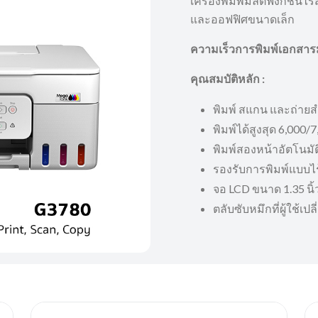
เครื่องพิมพ์มัลติฟังก์ชั
และออฟฟิศขนาดเล็ก
ความเร็วการพิมพ์เอกสาร
คุณสมบัติหลัก :
พิมพ์ สแกน และถ่าย
พิมพ์ได้สูงสุด 6,000/
พิมพ์สองหน้าอัตโนมัต
รองรับการพิมพ์แบบไ
จอ LCD ขนาด 1.35 นิ้
ตลับซับหมึกที่ผู้ใช้เปล