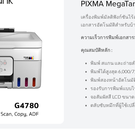
PIXMA MegaTa
เครื่องพิมพ์มัลติฟังก์ชั
เอกสารอัตโนมัติสำหรับบ
ความเร็วการพิมพ์เอกสาร
คุณสมบัติหลัก
:
พิมพ์ สแกน และถ่ายส
พิมพ์ได้สูงสุด 6,000/
พิมพ์สองหน้าอัตโนมัต
รองรับการพิมพ์แบบไร
จอสัมผัสสี LCD ขนาด 2
ตลับซับหมึกที่ผู้ใช้เปล