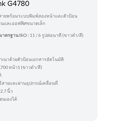
nk G4780
นไร้สายพร้อมระบบพิมพ์สองหน้าและตัวป้อน
้านและออฟฟิศขนาดเล็ก
มาตรฐาน ISO :
11 / 6 รูปต่อนาที (ขาวดำ/สี)
ำเนาด้วยตัวป้อนเอกสารอัตโนมัติ
7,700 หน้า1 (ขาวดำ/สี)
ิ
้สายและผ่านอุปกรณ์เคลื่อนที่
.7 นิ้ว
ี่ยนเองได้