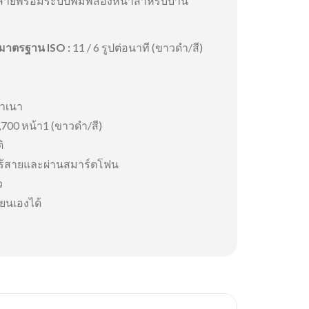
นไร้สายพร้อมระบบพิมพ์สองหน้าสำหรับบ้าน
มาตรฐาน ISO :
11 / 6 รูปต่อนาที (ขาวดำ/สี)
สำเนา
7,700 หน้า1 (ขาวดำ/สี)
ิ
ร้สายและผ่านสมาร์ตโฟน
ว
ี่ยนเองได้