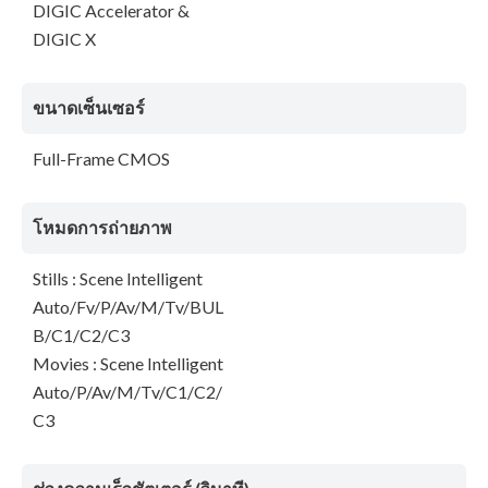
DIGIC Accelerator &
DIGIC X
ขนาดเซ็นเซอร์
Full-Frame CMOS
โหมดการถ่ายภาพ
Stills : Scene Intelligent
Auto/Fv/P/Av/M/Tv/BUL
B/C1/C2/C3
Movies : Scene Intelligent
Auto/P/Av/M/Tv/C1/C2/
C3