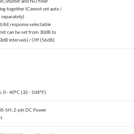
ain, Shutter and ND filter
ing together (Cannot set auto /
 separately)
ft/AE response selectable
mit can be set from 30dB to
3dB intervals) / Off (56dB)
. 0 - 40°C (32 - 104°F)
S-SH, 2-pin DC Power
t