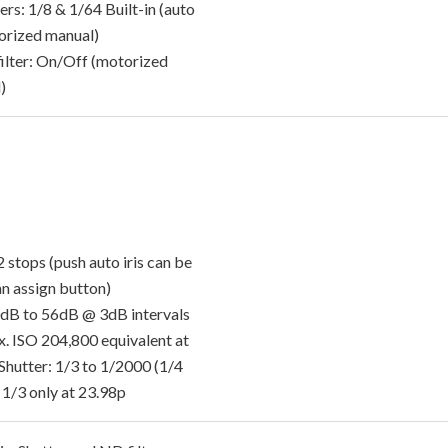
ers: 1/8 & 1/64 Built-in (auto
orized manual)
filter: On/Off (motorized
)
/2 stops (push auto iris can be
an assign button)
0dB to 56dB @ 3dB intervals
x. ISO 204,800 equivalent at
Shutter: 1/3 to 1/2000 (1/4
 1/3 only at 23.98p