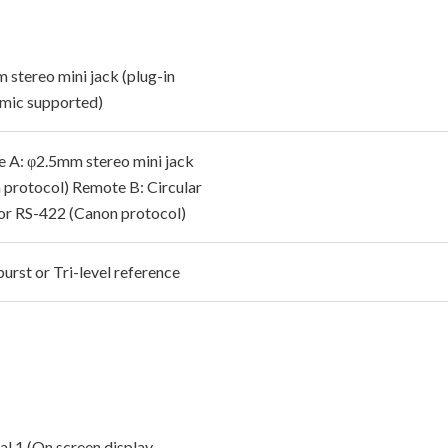
 stereo mini jack (plug-in
mic supported)
 A: φ2.5mm stereo mini jack
 protocol) Remote B: Circular
for RS-422 (Canon protocol)
urst or Tri-level reference
al 1 (On screen display