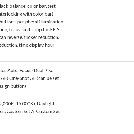
ack balance, color bar, test
nterlocking with color bar),
buttons, peripheral illumination
ion, focus limit, crop for EF-S
can reverse, flicker reduction,
eduction, time display, hour
uos Auto-Focus (Dual Pixel
F) One-Shot AF (can be set
ssign button)
,000K-15,000K), Daylight,
en, Custom Set A, Custom Set