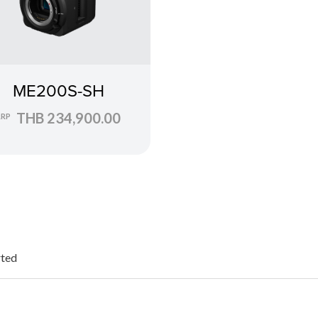
ME200S-SH
THB 234,900.00
RRP
ted