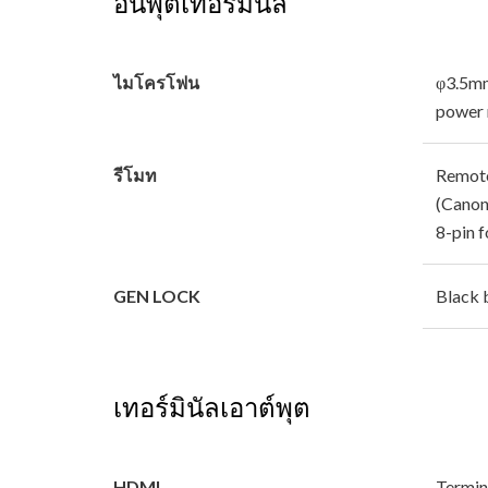
อินพุตเทอร์มินัล
ไมโครโฟน
φ3.5mm
power 
รีโมท
Remote
(Canon
8-pin 
GEN LOCK
Black b
เทอร์มินัลเอาต์พุต
HDMI
Termin