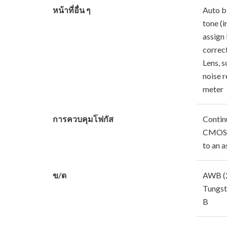
หน้าที่อื่น ๆ
Auto bl
tone (i
assign 
correct
Lens, s
noise r
meter
การควบคุมโฟกัส
Contin
CMOS A
to an a
ข/ด
AWB (2
Tungst
B