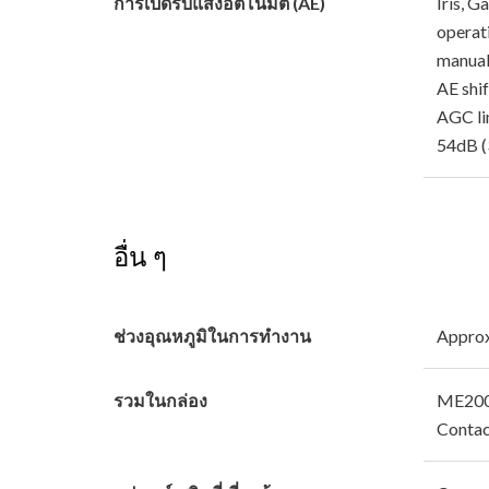
การเปิดรับแสงอัตโนมัติ (AE)
Iris, G
operat
manual
AE shi
AGC li
54dB (
อื่น ๆ
ช่วงอุณหภูมิในการทำงาน
Approx
รวมในกล่อง
ME200
Contac