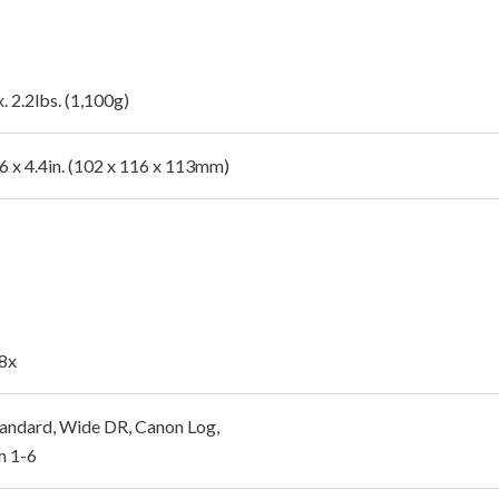
 2.2lbs. (1,100g)
.6 x 4.4in. (102 x 116 x 113mm)
 8x
andard, Wide DR, Canon Log,
m 1-6