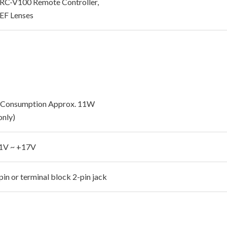
RC-V100 Remote Controller,
EF Lenses
 Consumption Approx. 11W
only)
1V ~ +17V
in or terminal block 2-pin jack