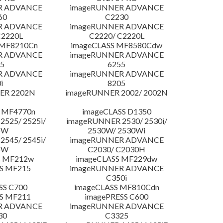
R ADVANCE
imageRUNNER ADVANCE
60
C2230
R ADVANCE
imageRUNNER ADVANCE
C2220L
C2220/ C2220L
 MF8210Cn
imageCLASS MF8580Cdw
R ADVANCE
imageRUNNER ADVANCE
5
6255
R ADVANCE
imageRUNNER ADVANCE
i
8205
ER 2202N
imageRUNNER 2002/ 2002N
 MF4770n
imageCLASS D1350
525/ 2525i/
imageRUNNER 2530/ 2530i/
5W
2530W/ 2530Wi
545/ 2545i/
imageRUNNER ADVANCE
5W
C2030/ C2030H
S MF212w
imageCLASS MF229dw
S MF215
imageRUNNER ADVANCE
C350i
SS C700
imageCLASS MF810Cdn
S MF211
imagePRESS C600
R ADVANCE
imageRUNNER ADVANCE
30
C3325