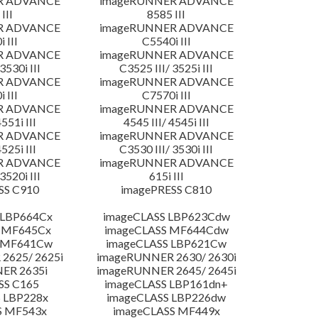
R ADVANCE
imageRUNNER ADVANCE
III
8585 III
R ADVANCE
imageRUNNER ADVANCE
 III
C5540i III
R ADVANCE
imageRUNNER ADVANCE
3530i III
C3525 III/ 3525i III
R ADVANCE
imageRUNNER ADVANCE
 III
C7570i III
R ADVANCE
imageRUNNER ADVANCE
4551i III
4545 III/ 4545i III
R ADVANCE
imageRUNNER ADVANCE
4525i III
C3530 III/ 3530i III
R ADVANCE
imageRUNNER ADVANCE
3520i III
615i III
SS C910
imagePRESS C810
 LBP664Cx
imageCLASS LBP623Cdw
 MF645Cx
imageCLASS MF644Cdw
S MF641Cw
imageCLASS LBP621Cw
2625/ 2625i
imageRUNNER 2630/ 2630i
ER 2635i
imageRUNNER 2645/ 2645i
SS C165
imageCLASS LBP161dn+
 LBP228x
imageCLASS LBP226dw
S MF543x
imageCLASS MF449x