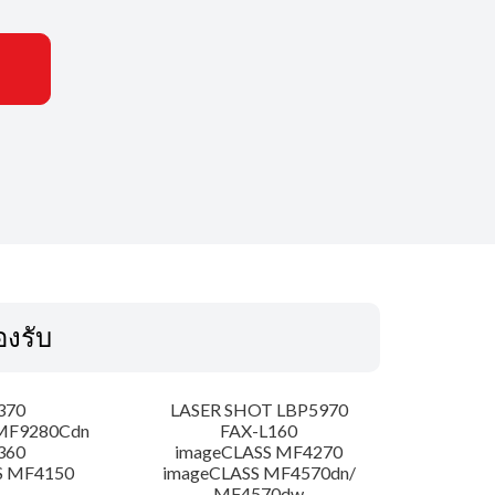
รองรับ
370
LASER SHOT LBP5970
MF9280Cdn
FAX-L160
360
imageCLASS MF4270
S MF4150
imageCLASS MF4570dn/
MF4570dw