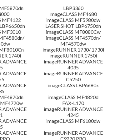
 MF5870dn
LBP3360
3000
imageCLASS MF4680
S MF4122
imageCLASS MF5980dw
LBP6650dn
LASER SHOT LBP6750dn
S MF3010
imageCLASS MF8080Cw
MF4580dn/
imageCLASS MF4570dn/
80dw
MF4570dw
 MF8010Cn
imageRUNNER 1730/ 1730i
ER 1740i
imageRUNNER 1750i
R ADVANCE
imageRUNNER ADVANCE
5
4035
R ADVANCE
imageRUNNER ADVANCE
55
C5250
R ADVANCE
imageCLASS LBP6680x
35
 MF4870dn
imageCLASS MF4820d
 MF4720w
FAX-L170
R ADVANCE
imageRUNNER ADVANCE
1
4245
R ADVANCE
imageCLASS MF6180dw
5
R ADVANCE
imageRUNNER ADVANCE
 PRO
C9270 PRO