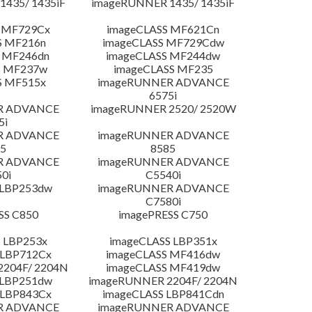
435/ 1435iF
imageRUNNER 1435/ 1435iF
 MF729Cx
imageCLASS MF621Cn
S MF216n
imageCLASS MF729Cdw
 MF246dn
imageCLASS MF244dw
S MF237w
imageCLASS MF235
S MF515x
imageRUNNER ADVANCE
6575i
R ADVANCE
imageRUNNER 2520/ 2520W
5i
R ADVANCE
imageRUNNER ADVANCE
5
8585
R ADVANCE
imageRUNNER ADVANCE
0i
C5540i
 LBP253dw
imageRUNNER ADVANCE
C7580i
SS C850
imagePRESS C750
 LBP253x
imageCLASS LBP351x
 LBP712Cx
imageCLASS MF416dw
204F/ 2204N
imageCLASS MF419dw
 LBP251dw
imageRUNNER 2204F/ 2204N
 LBP843Cx
imageCLASS LBP841Cdn
R ADVANCE
imageRUNNER ADVANCE