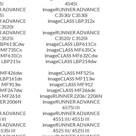
5i
4545i
R ADVANCE
imageRUNNER ADVANCE
5i
C3530/ C3530i
R ADVANCE
imageCLASS LBP312x
C3520i
R ADVANCE
imageRUNNER ADVANCE
C3525i
C3520/ C3520i
LBP613Cdw
imageCLASS LBP611Cn
 MF735Cx
imageCLASS MF635Cx
 MF631Cn
imageCLASS MF632Cdw
 LBP215x
imageCLASS LBP214dw
 MF426dw
imageCLASS MF525x
 LBP161dn
imageCLASS MF113w
S MF913w
imageCLASS MF912
 MF267dw
imageCLASS MF266dn
S MF261d
imageRUNNER 2206/ 2206N
ER 2006N
imageRUNNER ADVANCE
6575i III
R ADVANCE
imageRUNNER ADVANCE
 III
4551 III/ 4551i III
R ADVANCE
imageRUNNER ADVANCE
4535i III
4525 III/ 4525i III