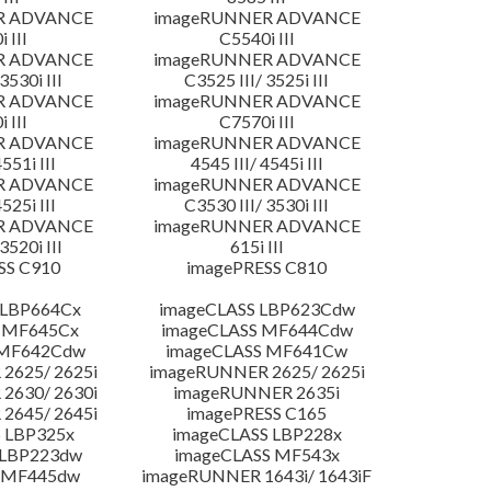
R ADVANCE
imageRUNNER ADVANCE
 III
C5540i III
R ADVANCE
imageRUNNER ADVANCE
3530i III
C3525 III/ 3525i III
R ADVANCE
imageRUNNER ADVANCE
 III
C7570i III
R ADVANCE
imageRUNNER ADVANCE
4551i III
4545 III/ 4545i III
R ADVANCE
imageRUNNER ADVANCE
4525i III
C3530 III/ 3530i III
R ADVANCE
imageRUNNER ADVANCE
3520i III
615i III
SS C910
imagePRESS C810
 LBP664Cx
imageCLASS LBP623Cdw
 MF645Cx
imageCLASS MF644Cdw
 MF642Cdw
imageCLASS MF641Cw
2625/ 2625i
imageRUNNER 2625/ 2625i
2630/ 2630i
imageRUNNER 2635i
2645/ 2645i
imagePRESS C165
 LBP325x
imageCLASS LBP228x
 LBP223dw
imageCLASS MF543x
 MF445dw
imageRUNNER 1643i/ 1643iF