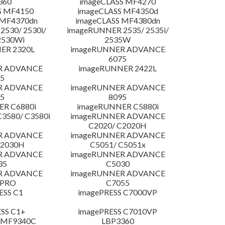
360
imageCLASS MF4270
S MF4150
imageCLASS MF4350d
 MF4370dn
imageCLASS MF4380dn
530/ 2530i/
imageRUNNER 2535/ 2535i/
2530Wi
2535W
ER 2320L
imageRUNNER ADVANCE
6075
R ADVANCE
imageRUNNER 2422L
5
R ADVANCE
imageRUNNER ADVANCE
5
8095
R C6880i
imageRUNNER C5880i
3580/ C3580i
imageRUNNER ADVANCE
C2020/ C2020H
R ADVANCE
imageRUNNER ADVANCE
C2030H
C5051/ C5051x
R ADVANCE
imageRUNNER ADVANCE
35
C5030
R ADVANCE
imageRUNNER ADVANCE
 PRO
C7055
ESS C1
imagePRESS C7000VP
SS C1+
imagePRESS C7010VP
 MF9340C
LBP3360