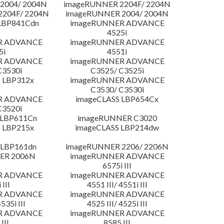
2004/ 2004N
imageRUNNER 2204F/ 2204N
204F/ 2204N
imageRUNNER 2004/ 2004N
LBP841Cdn
imageRUNNER ADVANCE
4525i
R ADVANCE
imageRUNNER ADVANCE
5i
4551i
R ADVANCE
imageRUNNER ADVANCE
C3530i
C3525/ C3525i
 LBP312x
imageRUNNER ADVANCE
C3530/ C3530i
R ADVANCE
imageCLASS LBP654Cx
C3520i
 LBP611Cn
imageRUNNER C3020
 LBP215x
imageCLASS LBP214dw
 LBP161dn
imageRUNNER 2206/ 2206N
ER 2006N
imageRUNNER ADVANCE
6575i III
R ADVANCE
imageRUNNER ADVANCE
 III
4551 III/ 4551i III
R ADVANCE
imageRUNNER ADVANCE
4535i III
4525 III/ 4525i III
R ADVANCE
imageRUNNER ADVANCE
III
8585 III