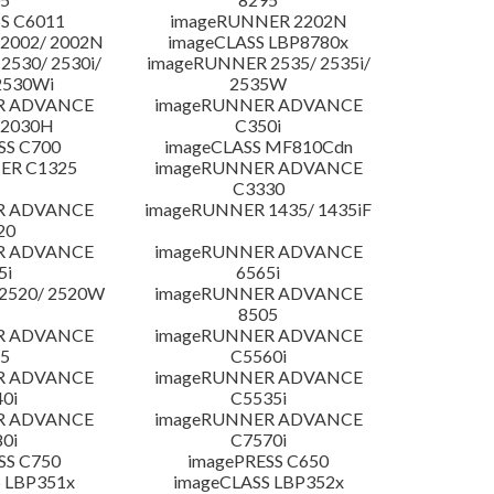
S C6011
imageRUNNER 2202N
2002/ 2002N
imageCLASS LBP8780x
530/ 2530i/
imageRUNNER 2535/ 2535i/
2530Wi
2535W
R ADVANCE
imageRUNNER ADVANCE
C2030H
C350i
SS C700
imageCLASS MF810Cdn
ER C1325
imageRUNNER ADVANCE
C3330
R ADVANCE
imageRUNNER 1435/ 1435iF
20
R ADVANCE
imageRUNNER ADVANCE
5i
6565i
2520/ 2520W
imageRUNNER ADVANCE
8505
R ADVANCE
imageRUNNER ADVANCE
5
C5560i
R ADVANCE
imageRUNNER ADVANCE
0i
C5535i
R ADVANCE
imageRUNNER ADVANCE
0i
C7570i
SS C750
imagePRESS C650
 LBP351x
imageCLASS LBP352x