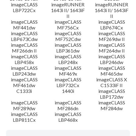
imageCLASS
imageRUNNER
imageRUNNER
LBP722Cx
1643i II/ 1643iF
1643i II/ 1643iF
II
II
imageCLASS
imageCLASS
imageCLASS
MF441dw
MF756Cx
LBP674Cx
imageCLASS
imageCLASS
imageCLASS
LBP673Cdw
MF752Cdw
MF269dw II
imageCLASS
imageCLASS
imageCLASS
MF266dn II
LBP361dw
MF264dw II
imageCLASS
imageCLASS
imageCLASS
LBP458x
LBP248x
LBP246dw
imageCLASS
imageCLASS
imageCLASS
LBP243dw
MF469x
MF465dw
imageCLASS
imageCLASS
imageCLASS X
MF461dw
LBP732Cx
C1533iF II
C1333i
1440i
imageCLASS
LBP172dw
imageCLASS
imageCLASS
imageCLASS
MF289dw
MF286dn
MF284dw
imageCLASS
imageCLASS
LBP811Cx
LBP468x