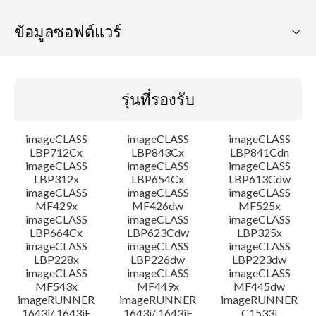
ข้อมูลซอฟต์แวร์
รุ่นที่รองรับ
รุ่นที่รองรับ
ระบบปฏิบัติการ
imageCLASS
imageCLASS
imageCLASS
ภาษา
LBP712Cx
LBP843Cx
LBP841Cdn
imageCLASS
imageCLASS
imageCLASS
LBP312x
LBP654Cx
LBP613Cdw
เค้าโครง
imageCLASS
imageCLASS
imageCLASS
MF429x
MF426dw
MF525x
คำแนะนำในการตั้งค่า
imageCLASS
imageCLASS
imageCLASS
LBP664Cx
LBP623Cdw
LBP325x
imageCLASS
imageCLASS
imageCLASS
ข้อมูลไฟล์
LBP228x
LBP226dw
LBP223dw
imageCLASS
imageCLASS
imageCLASS
MF543x
MF449x
MF445dw
ข้อจำกัดความรับผิดชอบ
imageRUNNER
imageRUNNER
imageRUNNER
1643i/ 1643iF
1643i/ 1643iF
C1533i