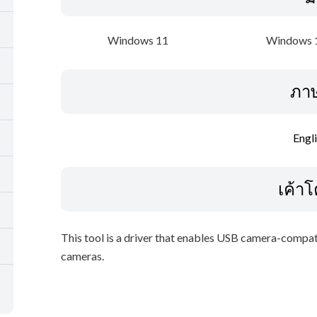
Windows 11
Windows 1
ภา
Engl
เค้า
This tool is a driver that enables USB camera-compa
cameras.