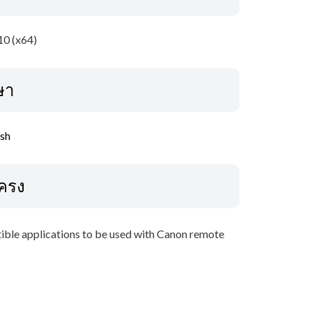
0 (x64)
ษา
ish
โครง
tible applications to be used with Canon remote