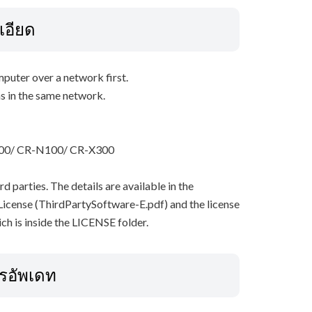
เอียด
mputer over a network first.
as in the same network.
00/ CR-N100/ CR-X300
 parties. The details are available in the
icense (ThirdPartySoftware-E.pdf) and the license
ch is inside the LICENSE folder.
ารอัพเดท