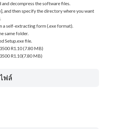
 and decompress the software files.
ave], and then specify the directory where you want
.
n a self-extracting form (.exe format).
he same folder.
d Setup.exe file.
3500 R1.10 (7.80 MB)
P3500 R1.10(7.80 MB)
ลไฟล์