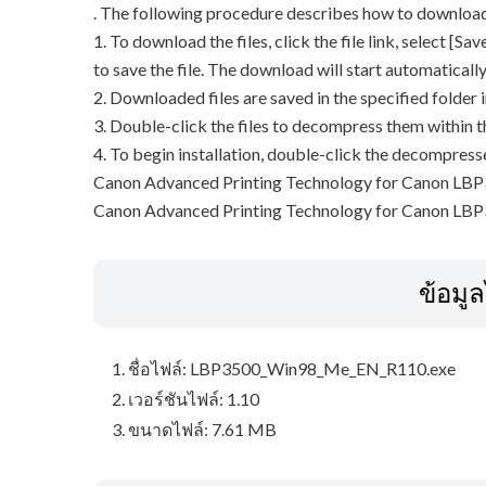
. The following procedure describes how to download
1. To download the files, click the file link, select [S
to save the file. The download will start automatically
2. Downloaded files are saved in the specified folder i
3. Double-click the files to decompress them within t
4. To begin installation, double-click the decompresse
Canon Advanced Printing Technology for Canon LBP
Canon Advanced Printing Technology for Canon LB
ข้อมู
ชื่อไฟล์: LBP3500_Win98_Me_EN_R110.exe
เวอร์ชันไฟล์: 1.10
ขนาดไฟล์: 7.61 MB