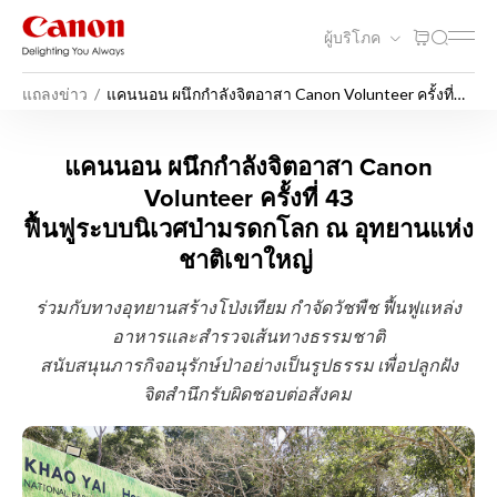
ผู้บริโภค
แถลงข่าว
แคนนอน ผนึกกำลังจิตอาสา Canon Volunteer ครั้งที่
43ฟื้นฟูระบบนิเวศป่ามรดกโลก ณ อุทยานแห่งชาติเขา
ใหญ่
แคนนอน ผนึกกำลังจิตอาสา Ca
แคนนอน ผนึกกำลังจิตอาสา Canon
Volunteer ครั้งที่ 43
ฟื้นฟูระบบนิเวศป่ามรดกโลก ณ อุทยานแห่ง
ชาติเขาใหญ่
ร่วมกับทางอุทยานสร้างโป่งเทียม กำจัดวัชพืช ฟื้นฟูแหล่ง
อาหารและสำรวจเส้นทางธรรมชาติ
สนับสนุนภารกิจอนุรักษ์ป่าอย่างเป็นรูปธรรม เพื่อปลูกฝัง
จิตสำนึกรับผิดชอบต่อสังคม