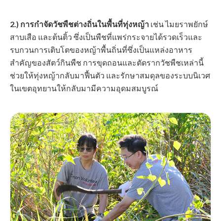
2.) การกำจัดวัชพืชต่างถิ่นในพื้นที่ทุ่งหญ้า
เช่น ไมยราพยักษ์
สาบเสือ และต้นติ้ว ซึ่งเป็นพืชที่แพร่กระจายได้รวดเร็วและ
รบกวนการเติบโตของหญ้าพื้นถิ่นที่ซึ่งเป็นแหล่งอาหาร
สำคัญของสัตว์กินพืช การขุดถอนและตัดรากวัชพืชเหล่านี้
ช่วยให้ทุ่งหญ้ากลับมาฟื้นตัว และรักษาสมดุลของระบบนิเวศ
ในเขตอุทยานให้กลับมามีความอุดมสมบูรณ์