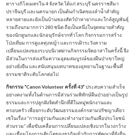
ตารางกิโลเมตรใน 4 จังหวัด ได้แก่ สระบุรี นครราชสีมา
ปราจีนบุรี และนครนายก เป็นต้นกำเนิดของลำน้ำสำคัญ
หลายสายและยังเป็นบ้านของสัตว์ป่าหายากและใกล้สูญพันธุ์
รวมถึงนกมากกว่า 280 ชนิด ถือเป็นหนึ่งในจุดหมายสำคัญ
ของนักดูนกและนักอนุรักษ์จากทั่วโลก กิจกรรมการสร้าง
โป่งเทียม การดูแลทุ่งหญ้า และการเฝ้าระวังความ
เปลี่ยนแปลงของระบบนิเวศผ่านกิจกรรมจิตอาสาในครั้งนี้ จึง
มีส่วนในการส่งเสริมความอุดมสมบูรณ์ของผืนป่าเขาใหญ่
อย่างยั่งยืน และสนับสนุนบทบาทของอุทยานในฐานะพื้นที่
ธรรมชาติระดับโลกต่อไป
กิจกรรม “Canon Volunteer ครั้งที่ 43”
ประสบความสำเร็จ
อย่างดงามทั้งในด้านการมีส่วนร่วมพิทักษ์ผืนป่าอย่างเป็นรูป
ธรรมและการปลูกฝังจิตสำนึกที่ดีในหมู่พนักงานและ
ครอบครัว เพื่อยกระดับวัฒนธรรมองค์กรตามปรัชญาเคียว
เซในเรื่อง “การอยู่ร่วมกันและทำงานร่วมกันเพื่อประโยชน์
ส่วนรวม” เพื่อขับเคลื่อนการเปลี่ยนแปลงเชิงบวกในวงกว้าง
และเชื่อมโยงการเติบโตของธุรกิจเข้ากับการพัฒนาที่ยั่งยืน