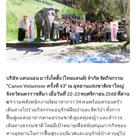
บริษัท แคนนอน มาร์เก็ตติ้ง (ไทยแลนด์) จำกัด จัดกิจกรรม
“Canon Volunteer ครั้งที่ 43” ณ อุทยานแห่งชาติเขาใหญ่
จังหวัดนครราชสีมา เมื่อวันที่ 22-23 พฤศจิกายน 2568 ที่ผ่าน
มา
รวมพลังพนักงานจิตอาสากว่า 54 คนพร้อมครอบครัว
เดินทางไปร่วมกิจกรรมอนุรักษ์ผืนป่าและสัตว์ป่า ทั้งการ
ฟื้นฟูแหล่งอาหารตามธรรมชาติ ดูแลทุ่งหญ้า และสำรวจ
เส้นทางธรรมชาติ โดยมีเป้าหมายเพื่อสนับสนุนภารกิจของ
ทางอุทยานในการฟื้นฟูระบบนิเวศและอนุรักษ์ป่า ควบคู่ไป