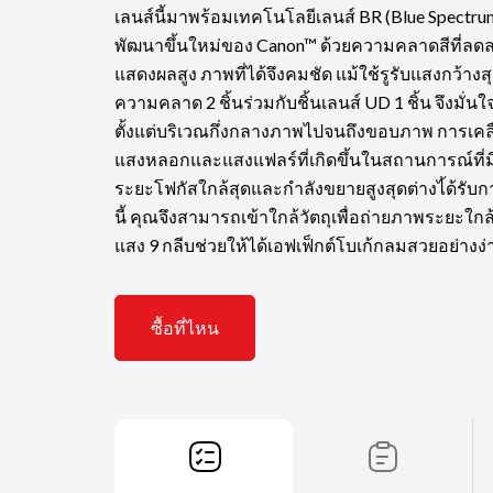
เลนส์นี้มาพร้อมเทคโนโลยีเลนส์ BR (Blue Spectrum 
พัฒนาขึ้นใหม่ของ Canon™ ด้วยความคลาดสีที่ล
แสดงผลสูง ภาพที่ได้จึงคมชัด แม้ใช้รูรับแสงกว้างสุ
ความคลาด 2 ชิ้นร่วมกับชิ้นเลนส์ UD 1 ชิ้น จึงมั่นใ
ตั้งแต่บริเวณกึ่งกลางภาพไปจนถึงขอบภาพ การเคล
แสงหลอกและแสงแฟลร์ที่เกิดขึ้นในสถานการณ์ที่ม
ระยะโฟกัสใกล้สุดและกำลังขยายสูงสุดต่างไ้ด้รับก
นี้ คุณจึงสามารถเข้าใกล้วัตถุเพื่อถ่ายภาพระยะใก
แสง 9 กลีบช่วยให้ได้เอฟเฟ็กต์โบเก้กลมสวยอย่างง
ซื้อที่ไหน