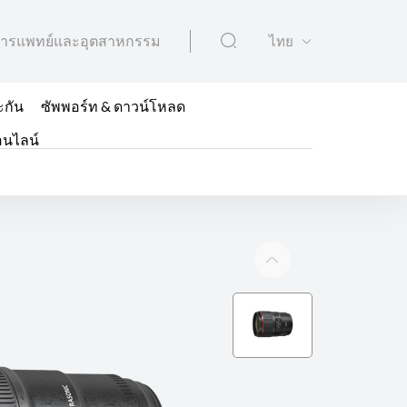
ารแพทย์และอุตสาหกรรม
ไทย
ะกัน
ซัพพอร์ท & ดาวน์โหลด
อนไลน์