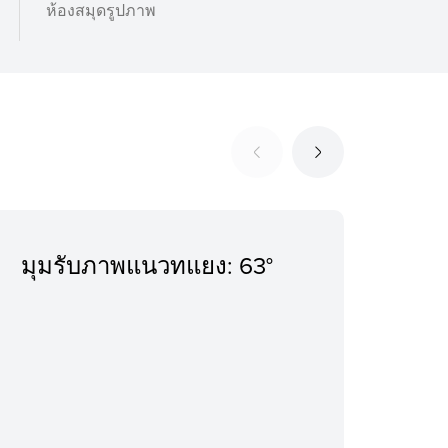
ห้องสมุดรูปภาพ
มุมรับภาพแนวทแยง: 63°
การ
ด้า
วงแ
Ext
แบบ