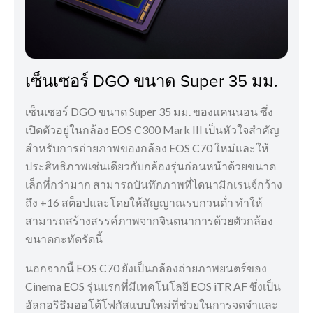
เซ็นเซอร์ DGO ขนาด Super 35 มม.
เซ็นเซอร์ DGO ขนาด Super 35 มม. ของแคนนอน ซึ่ง
เปิดตัวอยู่ในกล้อง EOS C300 Mark III เป็นหัวใจสำคัญ
สำหรับการถ่ายภาพของกล้อง EOS C70 ใหม่และให้
ประสิทธิภาพเช่นเดียวกับกล้องรุ่นก่อนหน้าด้วยขนาด
เล็กที่กว่ามาก สามารถบันทึกภาพที่ไดนามิกเรนจ์กว้าง
ถึง +16 สต็อปและโดยให้สัญญาณรบกวนต่ำ ทำให้
สามารถสร้างสรรค์ภาพจากจินตนาการด้วยตัวกล้อง
ขนาดกะทัดรัดนี้
นอกจากนี้ EOS C70 ยังเป็นกล้องถ่ายภาพยนตร์ของ
Cinema EOS รุ่นแรกที่มีเทคโนโลยี EOS iTR AF ซึ่งเป็น
อัลกอริธึมออโต้โฟกัสแบบใหม่ที่ช่วยในการจดจำและ