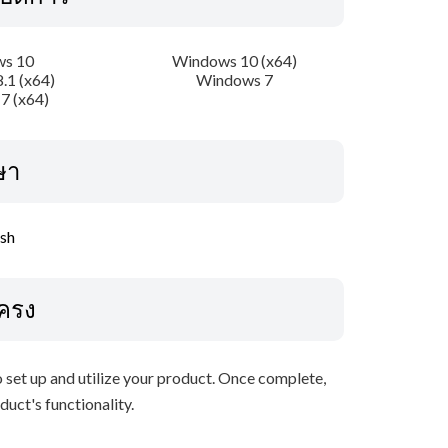
s 10
Windows 10 (x64)
.1 (x64)
Windows 7
7 (x64)
ษา
ish
โครง
to set up and utilize your product. Once complete,
duct's functionality.