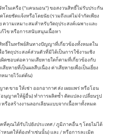
ิษัทในเครือ ("แคนนอน") ขอสงวนสิทธิ์ไม่รับประกัน
ดโดยชัดแจ้งหรือโดยนัย (รวมถึงแต่ไม่จำกัดเพียง
ย ความเหมาะสมสำหรับวัตถุประสงค์เฉพาะและ
แก้ไข หรือการสนับสนุนเนื้อหา
ธิ์ในทรัพย์สินทางปัญญาที่เกี่ยวข้องทั้งหมดใน
วัตถุประสงค์ส่วนตัวที่มิได้เป็นการใช้งานเชิง
ิดชอบต่อความเสียหายใดก็ตามที่เกี่ยวข้องกับ
ียหายที่เป็นผลสืบเนื่อง ค่าเสียหายเพื่อเป็นเยี่ยง
าดหมายไว้แต่ต้น)
าต ขาย ให้เช่า ออกอากาศ ส่ง เผยแพร่ หรือโอน
อนุญาตให้ผู้อื่น) ทำการผลิตซ้ำ ดัดแปลง เปลี่ยนรูป
หรือสร้างงานลอกเลียนแบบจากเนื้อหาทั้งหมด
ี่คุณได้รับไปยังประเทศ / ภูมิภาคอื่น ๆ โดยไม่ได้
กำหนดให้ต้องทำเช่นนั้น) และ / หรือการละเมิด