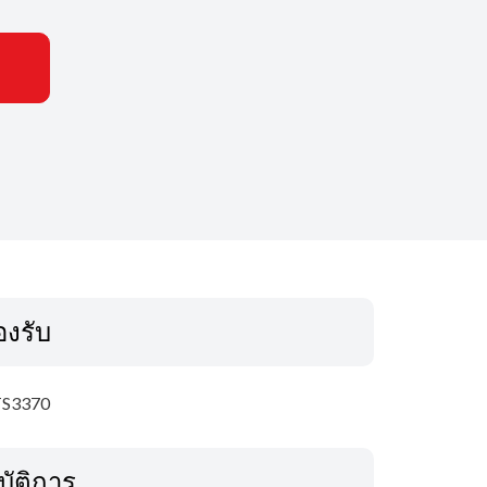
รองรับ
S3370
บัติการ