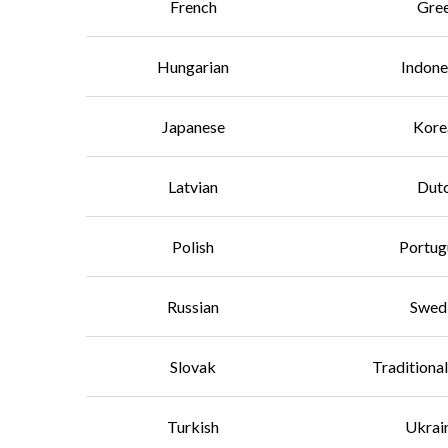
French
Gre
Hungarian
Indone
Japanese
Kore
Latvian
Dut
Polish
Portug
Russian
Swed
Slovak
Traditiona
Turkish
Ukrai