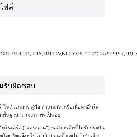
ลไฟล์
GR,HR,HU,ID,IT,JA,KR,LT,LV,NL,NO,PL,PT,RO,RU,SE,SI,SK,TR,U
มรับผิดชอบ
 ไฟล์ เอกสาร คู่มือ คำแนะนำ หรือเนื้อหาอื่นใด
ู่บนพื้นฐาน "ตามสภาพที่เป็นอยู่
ิษัทในเครือ ("แคนนอน") ขอสงวนสิทธิ์ไม่รับประกัน
ดโดยชัดแจ้งหรือโดยนัย (รวมถึงแต่ไม่จำกัดเพียง