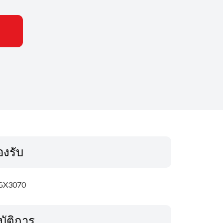
รองรับ
GX3070
บัติการ