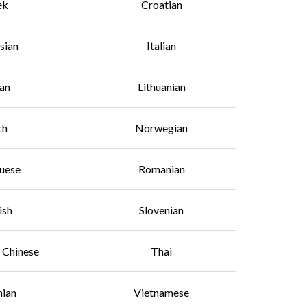
ek
Croatian
sian
Italian
an
Lithuanian
ch
Norwegian
uese
Romanian
ish
Slovenian
l Chinese
Thai
nian
Vietnamese