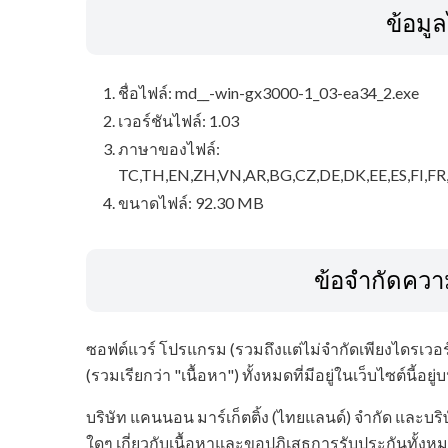
ข้อมู
ชื่อไฟล์: md__-win-gx3000-1_03-ea34_2.exe
เวอร์ชันไฟล์: 1.03
ภาษาของไฟล์:
TC,TH,EN,ZH,VN,AR,BG,CZ,DE,DK,EE,ES,FI,FR,
ขนาดไฟล์: 92.30 MB
ข้อจำกัดควา
ซอฟต์แวร์ โปรแกรม (รวมถึงแต่ไม่จำกัดเพียงไดรเวอร์)
(รวมเรียกว่า "เนื้อหา") ทั้งหมดที่มีอยู่ในเว็บไซต์นี้อย
บริษัท แคนนอน มาร์เก็ตติ้ง (ไทยแลนด์) จำกัด และบร
ใดๆ เกี่ยวกับเนื้อหาและขอปฏิเสธการรับประกันทั้งหม