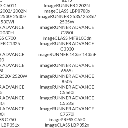
S C6011
imageRUNNER 2202N
2002/ 2002N
imageCLASS LBP8780x
530/ 2530i/
imageRUNNER 2535/ 2535i/
2530Wi
2535W
R ADVANCE
imageRUNNER ADVANCE
C2030H
C350i
SS C700
imageCLASS MF810Cdn
ER C1325
imageRUNNER ADVANCE
C3330
R ADVANCE
imageRUNNER 1435/ 1435iF
20
R ADVANCE
imageRUNNER ADVANCE
5i
6565i
2520/ 2520W
imageRUNNER ADVANCE
8505
R ADVANCE
imageRUNNER ADVANCE
5
C5560i
R ADVANCE
imageRUNNER ADVANCE
0i
C5535i
R ADVANCE
imageRUNNER ADVANCE
0i
C7570i
SS C750
imagePRESS C650
 LBP351x
imageCLASS LBP352x