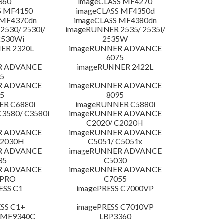
360
imageCLASS MF4270
S MF4150
imageCLASS MF4350d
 MF4370dn
imageCLASS MF4380dn
530/ 2530i/
imageRUNNER 2535/ 2535i/
2530Wi
2535W
ER 2320L
imageRUNNER ADVANCE
6075
R ADVANCE
imageRUNNER 2422L
5
R ADVANCE
imageRUNNER ADVANCE
5
8095
R C6880i
imageRUNNER C5880i
3580/ C3580i
imageRUNNER ADVANCE
C2020/ C2020H
R ADVANCE
imageRUNNER ADVANCE
C2030H
C5051/ C5051x
R ADVANCE
imageRUNNER ADVANCE
35
C5030
R ADVANCE
imageRUNNER ADVANCE
 PRO
C7055
ESS C1
imagePRESS C7000VP
SS C1+
imagePRESS C7010VP
 MF9340C
LBP3360