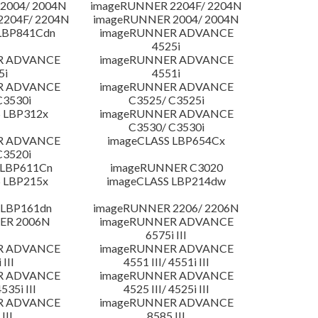
2004/ 2004N
imageRUNNER 2204F/ 2204N
204F/ 2204N
imageRUNNER 2004/ 2004N
LBP841Cdn
imageRUNNER ADVANCE
4525i
R ADVANCE
imageRUNNER ADVANCE
5i
4551i
R ADVANCE
imageRUNNER ADVANCE
C3530i
C3525/ C3525i
 LBP312x
imageRUNNER ADVANCE
C3530/ C3530i
R ADVANCE
imageCLASS LBP654Cx
C3520i
 LBP611Cn
imageRUNNER C3020
 LBP215x
imageCLASS LBP214dw
 LBP161dn
imageRUNNER 2206/ 2206N
ER 2006N
imageRUNNER ADVANCE
6575i III
R ADVANCE
imageRUNNER ADVANCE
 III
4551 III/ 4551i III
R ADVANCE
imageRUNNER ADVANCE
4535i III
4525 III/ 4525i III
R ADVANCE
imageRUNNER ADVANCE
III
8585 III