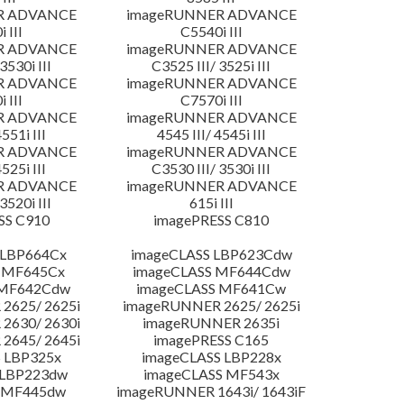
R ADVANCE
imageRUNNER ADVANCE
 III
C5540i III
R ADVANCE
imageRUNNER ADVANCE
3530i III
C3525 III/ 3525i III
R ADVANCE
imageRUNNER ADVANCE
 III
C7570i III
R ADVANCE
imageRUNNER ADVANCE
4551i III
4545 III/ 4545i III
R ADVANCE
imageRUNNER ADVANCE
4525i III
C3530 III/ 3530i III
R ADVANCE
imageRUNNER ADVANCE
3520i III
615i III
SS C910
imagePRESS C810
 LBP664Cx
imageCLASS LBP623Cdw
 MF645Cx
imageCLASS MF644Cdw
 MF642Cdw
imageCLASS MF641Cw
2625/ 2625i
imageRUNNER 2625/ 2625i
2630/ 2630i
imageRUNNER 2635i
2645/ 2645i
imagePRESS C165
 LBP325x
imageCLASS LBP228x
 LBP223dw
imageCLASS MF543x
 MF445dw
imageRUNNER 1643i/ 1643iF