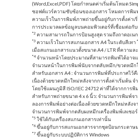
(Word,Excel,PDF) โดยกำหนดค่าเริ่มต้นโหมด Sim
ซอฟต์แวร์ความซับซ้อนของเอกสาร โหมดการพิมพ์
ความเร็วในการพิมพ์ภาพถ่ายขึ้นอยู่กับการตั้งค่า
การประมวลผลข้อมูลบนคอมพิวเตอร์ที่เชื่อมต่อกับเค
*2
ความสามารถในการป้อนสูงสุด รวมถึงถาดอเนกป
*3
ความเร็วในการสแกนเอกสาร A4 ในระดับสีเทา 
เมื่อสแกนเอกสารแนวตั้งขนาด A4 / LTR ที่ความละ
*4
จำนวนหน้าโดยประมาณที่สามารถพิมพ์ได้อาจแตกต
จำนวนหน้าในการพิมพ์นับจากตลับหมึก/ขวดหมึกใหม่
สําหรับเอกสาร A4 : จำนวนการพิมพ์ที่ประกาศไว้
เนื่องด้วยขวดหมึกใหม่หลังจากการตั้งค่าเริ่มต้น
โดยใช้แผนภูมิสี ISO/IEC 24712 ค่าที่ได้จากการพิมพ
สําหรับภาพถ่ายขนาด 4 x 6 นิ้ว: จำนวนการพิมพ
ลองการพิมพ์อย่างต่อเนื่องด้วยขวดหมึกใหม่หลังจาก
จำนวนการพิมพ์จากตลับผงหมึกเครื่องพิมพ์เลเซอร์
*5
ใช้ได้กับเครื่องสแกนเอกสารเท่านั้น
*6
ขึ้นอยู่กับการสแกนเอกสารจากชุดป้อนกระดาษ
*7
ขึ้นอยู่กับระบบปฏิบัติการ Windows