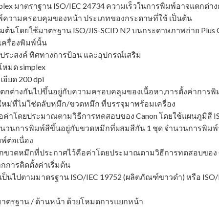
plex มาตราฐาน ISO/IEC 24734 ความเร็วในการพิมพ์อาจแตกต่างกั
ความครอบคุมของหน้า ประเภทของกระดาษที่ใช้ เป็นต้น
เริ่มต้นโดยใช้มาตรฐาน ISO/JIS-SCID N2 บนกระดาษภาพถ่าย Plus Gl
รื่องพิมพ์นั้น
ระสงค์ ทิศทางการป้อน และอุปกรณ์เสริม
โหมด simplex
เอียด 200 dpi
่างกันไปขึ้นอยู่กับความครอบคลุมของเนื้อหา,การตั้งค่าการพิ
ที่ไม่ใช่ตลับหมึก/ขวดหมึก ที่บรรจุมาพร้อมเครื่อง
คือค่าโดยประมาณตามวิธีการทดสอบของ Canon โดยใช้แผนภูมิสี I
 จำนวนการพิมพ์สีขึ้นอยู่กับขวดหมึกที่ผสมสีกัน 1 ชุด จำนวนการพ
์ต่อเนื่อง
์จากขวดหมึกที่ประกาศไว้คือค่าโดยประมาณตามวิธีการทดสอบของ 
การติดตั้งค่าเริ่มต้น
เป็นไปตามมาตรฐาน ISO/IEC 19752 (ผลิตภัณฑ์ขาวดํา) หรือ ISO/I
มาตรฐาน / ด้านหน้า ด้วยโหมดการแยกหน้า