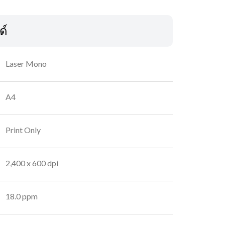
ด์
Laser Mono
A4
Print Only
2,400 x 600 dpi
18.0 ppm