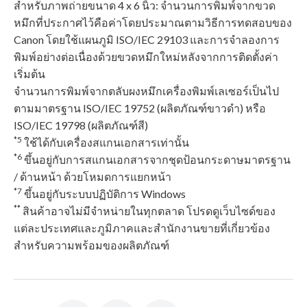
สําหรับภาพถ่ายขนาด 4 x 6 นิ้ว: จำนวนการพิมพ์จากขวด
หมึกที่ประกาศไว้คือค่าโดยประมาณตามวิธีการทดสอบของ
Canon โดยใช้แผนภูมิ ISO/IEC 29103 และการจําลองการ
พิมพ์อย่างต่อเนื่องด้วยขวดหมึกใหม่หลังจากการติดตั้งค่า
เริ่มต้น
จำนวนการพิมพ์จากตลับผงหมึกเครื่องพิมพ์เลเซอร์เป็นไป
ตามมาตรฐาน ISO/IEC 19752 (ผลิตภัณฑ์ขาวดํา) หรือ
ISO/IEC 19798 (ผลิตภัณฑ์สี)
*5
ใช้ได้กับเครื่องสแกนเอกสารเท่านั้น
*6
ขึ้นอยู่กับการสแกนเอกสารจากชุดป้อนกระดาษมาตรฐาน
/ ด้านหน้า ด้วยโหมดการแยกหน้า
*7
ขึ้นอยู่กับระบบปฏิบัติการ Windows
**
สินค้าอาจไม่มีจำหน่ายในทุกตลาด โปรดดูเว็บไซด์ของ
แต่ละประเทศและภูมิภาคและสำนักงานขายที่เกี่ยวข้อง
สำหรับความพร้อมของผลิตภัณฑ์