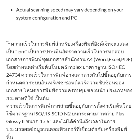
Actual scanning speed may vary depending on your
system configuration and PC
*1
ความเร็วในการพิมพ์สำหรับเครื่องพิมพ์อิงค์เจ็ทจะแสดง
เป็น "ipm" เป็นการประเมินอัตราความเร็วในการทดสอบ
เอกสารการพิมพ์ชุดเอกสารสำนักงาน A4 (Word,Excel,PDF)
โดยกำหนดค่าเริ่มต้นโหมด Simplex มาตราฐาน ISO/IEC
24734 ความเร็วในการพิมพ์อาจแตกต่างกันไปขึ้นอยู่กับการ
กำหนดค่า ระบบอินเทร์เฟช ซอฟต์แวร์ความซับซ้อนของ
เอกสาร โหมดการพิมพ์ความครอบคุมของหน้า ประเภทของ
กระดาษที่ใช้ เป็นต้น
ความเร็วในการพิมพ์ภาพถ่ายขึ้นอยู่กับการตั้งค่าเริ่มต้นโดย
ใช้มาตรฐาน ISO/JIS-SCID N2 บนกระดาษภาพถ่าย Plus
Glossy II ขนาด 4 x 6" และไม่ได้คํานึงถึงเวลาในการ
ประมวลผลข้อมูลบนคอมพิวเตอร์ที่เชื่อมต่อกับเครื่องพิมพ์
นั้น